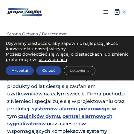
Przejdź
do
0
treści
Strona Główna
/
Detectomat
Używamy ciasteczek, aby zapewnić najlepszą jakość
Detectomat
korzystania z naszej witryny.
Możesz dowiedzieć się więcej o ciasteczkach lub zmienić
preferencje w
ustawieniach
.
Detectomat to renomowany producent
Akceptuj
Odrzuć
Ustawienia
zaawansowanych systemów wykrywania
pożaru oraz urządzeń alarmowych
, którego
produkty od lat cieszą się zaufaniem
użytkowników na całym świecie. Firma pochodzi
z Niemiec i specjalizuje się w projektowaniu oraz
produkcji
systemów alarmu pożarowego
, w
tym
czujników dymu
,
central alarmowych
,
sygnalizatorów
oraz akcesoriów
wspomagających kompleksowe systemy