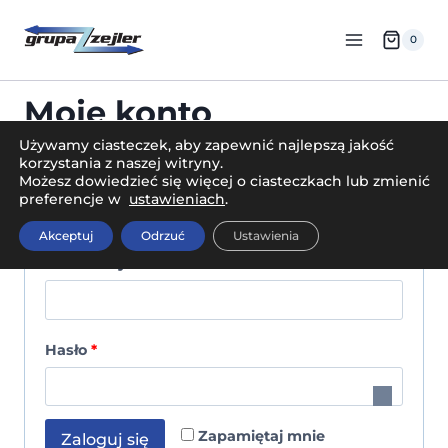
Przejdź
do
0
treści
Moje konto
Używamy ciasteczek, aby zapewnić najlepszą jakość
korzystania z naszej witryny.
Możesz dowiedzieć się więcej o ciasteczkach lub zmienić
Logowanie
preferencje w
ustawieniach
.
Akceptuj
Odrzuć
Ustawienia
W
Nazwa użytkownika lub adres e-mail
*
y
m
W
Hasło
*
a
y
g
m
a
Zapamiętaj mnie
Zaloguj się