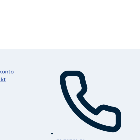
konto
akt