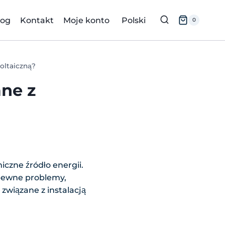
log
Kontakt
Moje konto
Polski
0
woltaiczną?
ane z
czne źródło energii.
 pewne problemy,
związane z instalacją