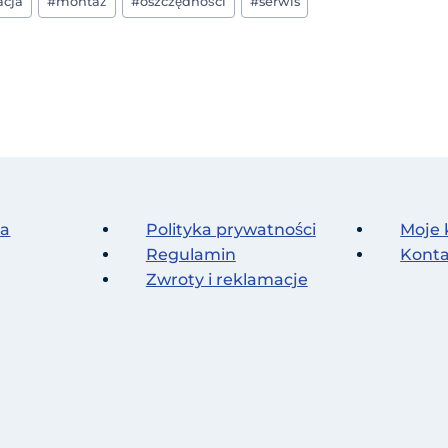
acja
#
montaż
#
oszczędności
#
serwis
na
Polityka prywatności
Moje 
Regulamin
Kont
Zwroty i reklamacje