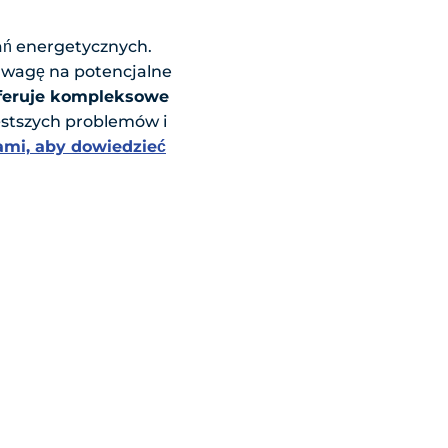
zań energetycznych.
ć uwagę na potencjalne
oferuje kompleksowe
ęstszych problemów i
nami, aby dowiedzieć