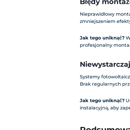
Błędy montaż
Nieprawidłowy monta
zmniejszeniem efekt
Jak tego uniknąć?
Wy
profesjonalny monta
Niewystarcza
Systemy fotowoltaic
Brak regularnych prz
Jak tego uniknąć?
Us
instalacyjną, aby za
Podsumowa