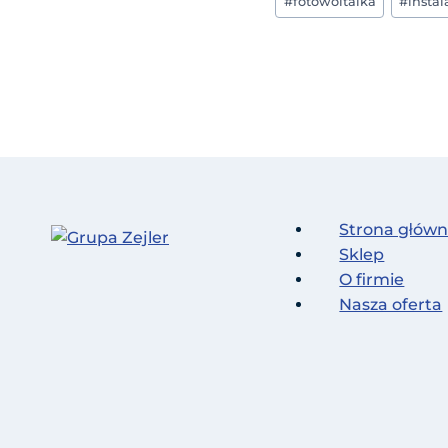
#
fotowoltaika
#
instal
wpisu:
Strona głów
Sklep
O firmie
Nasza oferta