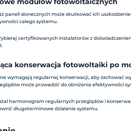
owe modułów fotowoltaicznych
ż paneli słonecznych może skutkować ich uszkodzenie
ywności całego systemu.
bieraj certyfikowanych instalatorów z doświadczenie
ż.
jąca konserwacja fotowoltaiki po m
zne wymagają regularnej konserwacji, aby zachować w
eglądów może prowadzić do obniżenia efektywności sys
tal harmonogram regularnych przeglądów i konserwacj
pewnić długoterminowe działanie systemu.
nie