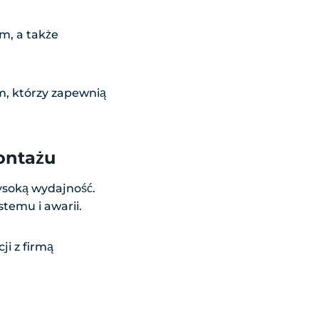
m, a także
m, którzy zapewnią
ontażu
ysoką wydajność.
temu i awarii.
i z firmą