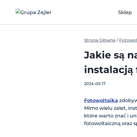
Przejdź
do
Sklep
treści
Strona Główna
/
Fotowol
Jakie są n
instalacją
2024-05-17
Fotowoltaika
zdobywa
Mimo wielu zalet, i
które warto znać i u
fotowoltaiczną oraz s