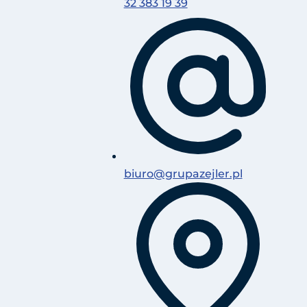
32 383 19 39
biuro@grupazejler.pl