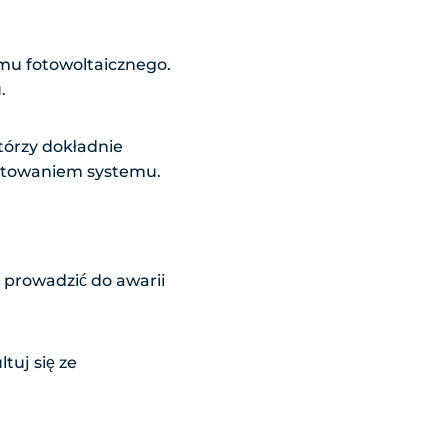
mu fotowoltaicznego.
.
tórzy dokładnie
ektowaniem systemu.
prowadzić do awarii
uj się ze