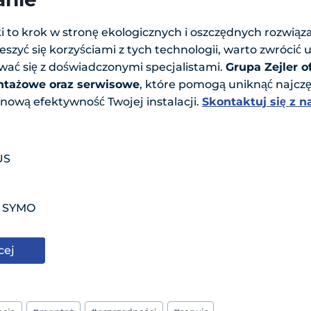
ki to krok w stronę ekologicznych i oszczędnych rozwią
eszyć się korzyściami z tych technologii, warto zwróci
wać się z doświadczonymi specjalistami.
Grupa Zejler 
ontażowe oraz serwisowe
, które pomogą uniknąć najcz
ową efektywność Twojej instalacji.
Skontaktuj się z 
 SYMO
cej