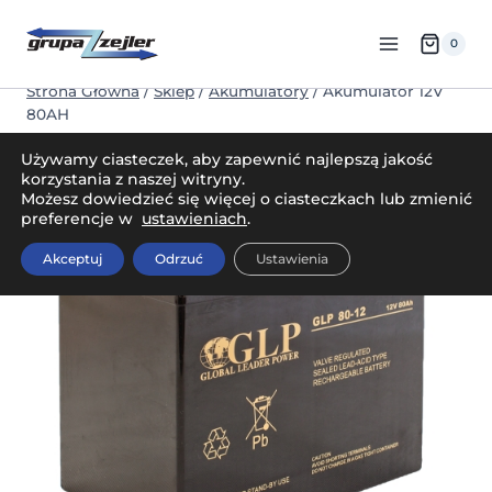
Przejdź
do
0
treści
Strona Główna
/
Sklep
/
Akumulatory
/
Akumulator 12V
80AH
Używamy ciasteczek, aby zapewnić najlepszą jakość
korzystania z naszej witryny.
Możesz dowiedzieć się więcej o ciasteczkach lub zmienić
preferencje w
ustawieniach
.
Akceptuj
Odrzuć
Ustawienia