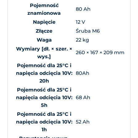
Pojemność
80 Ah
znamionowa
Napięcie
12 V
Złącze
Śruba M6
Waga
22 kg
Wymiary [dł. × szer. ×
260 × 167 × 209 mm
wys.]
Pojemność dla 25°C i
napięcia odcięcia 10V:
80Ah
20h
Pojemność dla 25°C i
napięcia odcięcia 10V:
68 Ah
5h
Pojemność dla 25°C i
napięcia odcięcia 10V:
52 Ah
1h