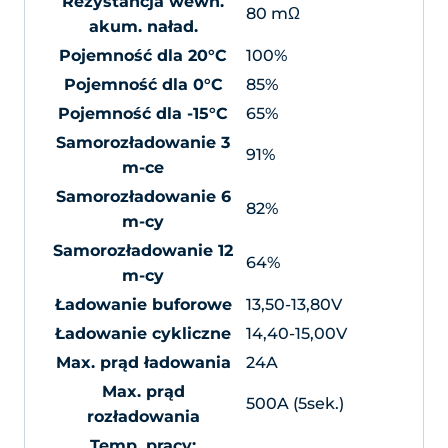
Rezystancja wewn.
80 mΩ
akum. naład.
Pojemność dla 20°C
100%
Pojemność dla 0°C
85%
Pojemność dla -15°C
65%
Samorozładowanie 3
91%
m-ce
Samorozładowanie 6
82%
m-cy
Samorozładowanie 12
64%
m-cy
Ładowanie buforowe
13,50-13,80V
Ładowanie cykliczne
14,40-15,00V
Max. prąd ładowania
24A
Max. prąd
500A (5sek.)
rozładowania
Temp. pracy: