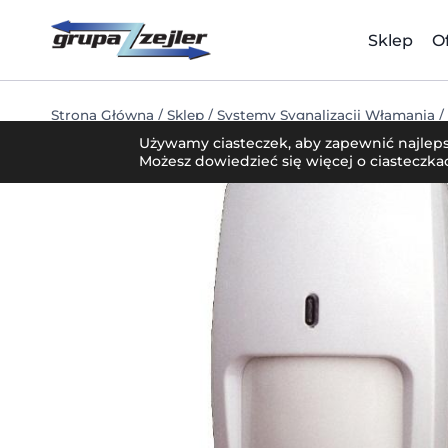
Przejdź
do
Sklep
O
treści
Strona Główna
/
Sklep
/
Systemy Sygnalizacji Włamania
/
Używamy ciasteczek, aby zapewnić najlepsz
Możesz dowiedzieć się więcej o ciasteczk