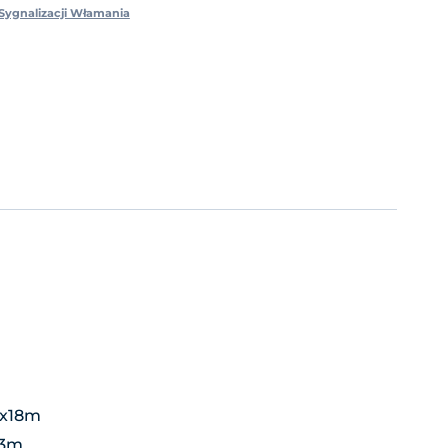
Sygnalizacji Włamania
5x18m
,3m