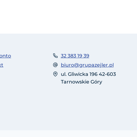
onto
32 383 19 39
kt
biuro@grupazejler.pl
ul. Gliwicka 196 42-603
Tarnowskie Góry