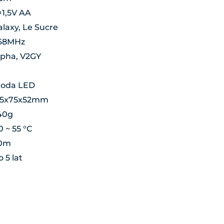
×1,5V AA
alaxy, Le Sucre
68MHz
lpha, V2GY
ioda LED
25x75x52mm
40g
0 ~ 55 °C
0m
 5 lat