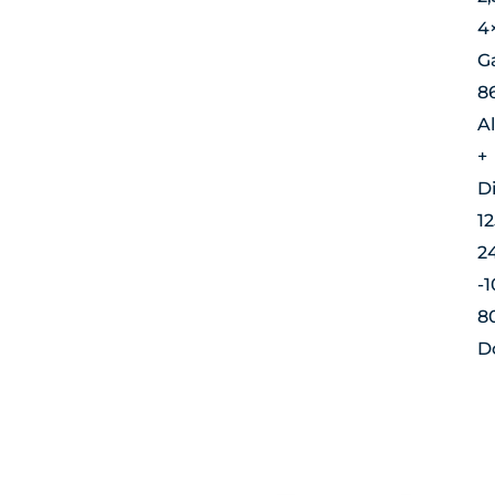
4
G
8
A
+
D
1
2
-1
8
Do