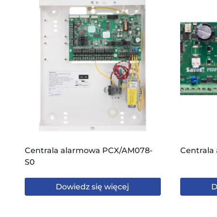
Centrala alarmowa PCX/AM078-
Centrala
S0
Dowiedz się więcej
D