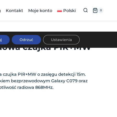
g
Kontakt
Moje konto
Polski
0
j
Odrzuć
Ustawienia
dowa czujka PIR+MW
czujka PIR+MW o zasięgu detekcji 15m.
ikiem bezprzewodowym Galaxy C079 oraz
totliwość radiowa 868MHz.