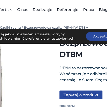
ferta
O nas
Realizacje
Referencje
Praca
Blo
Czujki ruchu
/
Bezprzewodowa czujka PIR+MW DT8M
ą jakość korzystania z naszej witryny.
Akceptu
ach lub zmienić preferencje w
ustawieniach
.
Bezprzewo
DT8M
DT8M to bezprzewodowa 
Współpracuje z odbiorn
centralą Le Sucre. Częs
Zapytaj o produkt
SKU:
DT8M