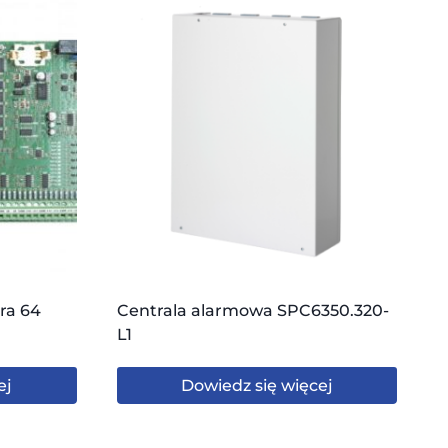
ra 64
Centrala alarmowa SPC6350.320-
L1
ej
Dowiedz się więcej