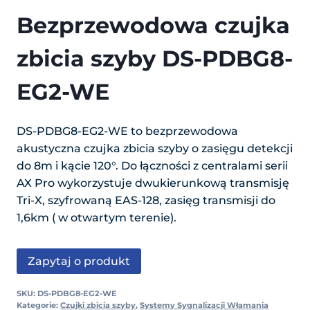
Bezprzewodowa czujka
zbicia szyby DS-PDBG8-
EG2-WE
DS-PDBG8-EG2-WE to bezprzewodowa
akustyczna czujka zbicia szyby o zasięgu detekcji
do 8m i kącie 120°. Do łączności z centralami serii
AX Pro wykorzystuje dwukierunkową transmisję
Tri-X, szyfrowaną EAS-128, zasięg transmisji do
1,6km ( w otwartym terenie).
Zapytaj o produkt
SKU:
DS-PDBG8-EG2-WE
Kategorie:
Czujki zbicia szyby
,
Systemy Sygnalizacji Włamania