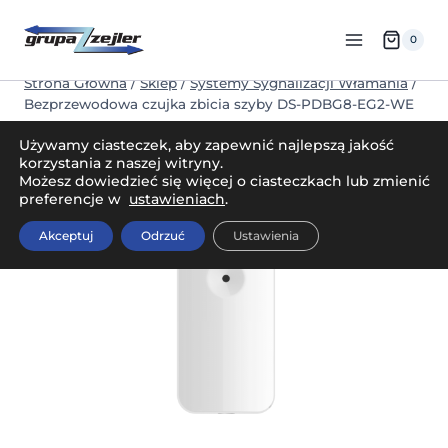
Przejdź
do
0
treści
Strona Główna
/
Sklep
/
Systemy Sygnalizacji Włamania
/
Bezprzewodowa czujka zbicia szyby DS-PDBG8-EG2-WE
Używamy ciasteczek, aby zapewnić najlepszą jakość
korzystania z naszej witryny.
Możesz dowiedzieć się więcej o ciasteczkach lub zmienić
preferencje w
ustawieniach
.
Akceptuj
Odrzuć
Ustawienia