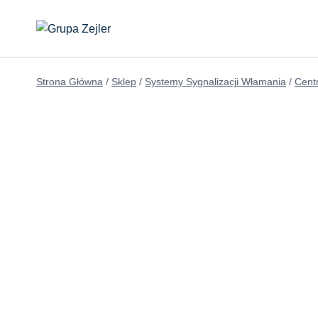
Przejdź
do
treści
Strona Główna
/
Sklep
/
Systemy Sygnalizacji Włamania
/
Cent