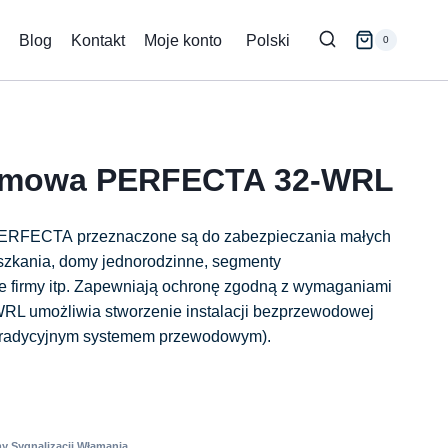
Blog
Kontakt
Moje konto
Polski
0
armowa PERFECTA 32-WRL
 PERFECTA przeznaczone są do zabezpieczania małych
ieszkania, domy jednorodzinne, segmenty
e firmy itp. Zapewniają ochronę zgodną z wymaganiami
RL umożliwia stworzenie instalacji bezprzewodowej
z tradycyjnym systemem przewodowym).
y Sygnalizacji Włamania