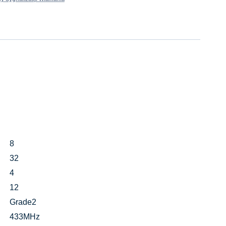
8
32
4
12
Grade2
433MHz