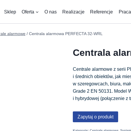
Sklep
Oferta
O nas
Realizacje
Referencje
Praca
rale alarmowe
/
Centrala alarmowa PERFECTA 32-WRL
Centrala al
Centrale alarmowe z serii
i średnich obiektów, jak m
w szeregowcach, biura, mał
Grade 2 EN 50131. Model W
i hybrydowej (połączenie 
Zapytaj o produkt
Kategorie:
Centrale alarmowe
,
System