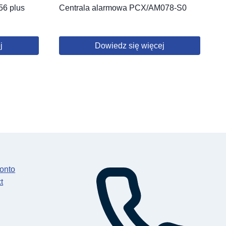
56 plus
Centrala alarmowa PCX/AM078-S0
j
Dowiedz się więcej
onto
t