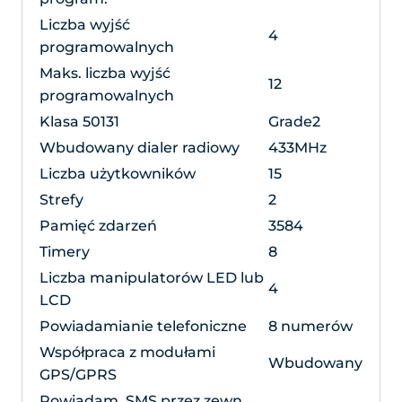
Liczba wyjść
4
programowalnych
Maks. liczba wyjść
12
programowalnych
Klasa 50131
Grade2
Wbudowany dialer radiowy
433MHz
Liczba użytkowników
15
Strefy
2
Pamięć zdarzeń
3584
Timery
8
Liczba manipulatorów LED lub
4
LCD
Powiadamianie telefoniczne
8 numerów
Współpraca z modułami
Wbudowany
GPS/GPRS
Powiadam. SMS przez zewn.