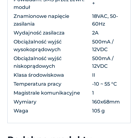
+
moduł
Znamionowe napięcie
18VAC, 50-
zasilania
60Hz
Wydajność zasilacza
2A
Obciążalność wyjść
500mA /
wysokoprądowych
12VDC
Obciążalność wyjść
500mA /
niskoprądowych
12VDC
Klasa środowiskowa
II
Temperatura pracy
-10 ~ 55 °C
Magistrale komunikacyjne
1
Wymiary
160x68mm
Waga
105 g