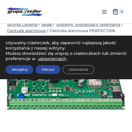
Przejdź
do
0
treści
Strona Główna
/
Sklep
/
Systemy Sygnalizacji Włamania
/
Centrale alarmowe
/
Centrala alarmowa PERFECTA16
WRL
Używamy ciasteczek, aby zapewnić najlepszą jakość
korzystania z naszej witryny.
Możesz dowiedzieć się więcej o ciasteczkach lub zmienić
preferencje w
ustawieniach
.
Akceptuj
Odrzuć
Ustawienia