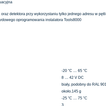
uacyjna
raz detektora przy wykorzystaniu tylko jednego adresu w pętli
dardowego oprogramowania instalatora Tools8000
-20 °C … 65 °C
8 … 42 V DC
biały, podobny do RAL 90
około.145 g
-25 °C … 75 °C
3