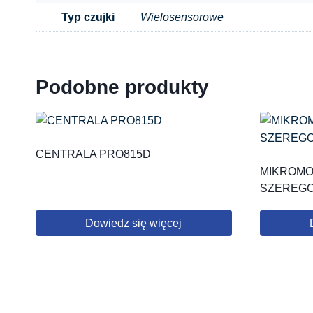
Typ czujki
Wielosensorowe
Podobne produkty
CENTRALA PRO815D
MIKROMO
SZEREGOW
Dowiedz się więcej