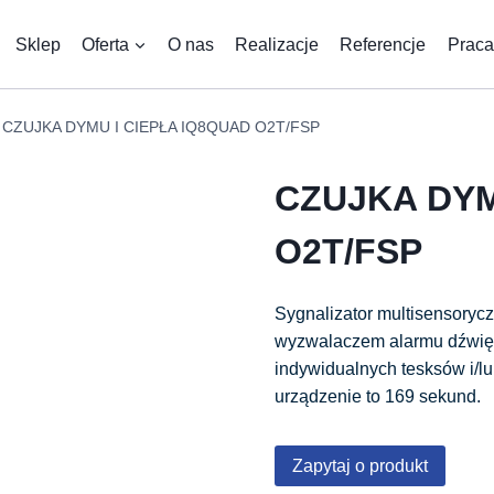
Sklep
Oferta
O nas
Realizacje
Referencje
Praca
CZUJKA DYMU I CIEPŁA IQ8QUAD O2T/FSP
CZUJKA DYM
O2T/FSP
Sygnalizator multisensory
wyzwalaczem alarmu dźwięk
indywidualnych tesksów i/
urządzenie to 169 sekund.
Zapytaj o produkt