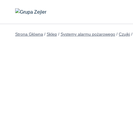
Przejdź
do
treści
Strona Główna
/
Sklep
/
Systemy alarmu pożarowego
/
Czujki
/