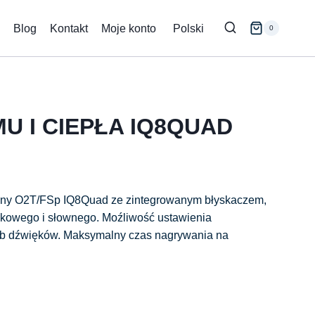
Blog
Kontakt
Moje konto
Polski
0
U I CIEPŁA IQ8QUAD
czny O2T/FSp IQ8Quad ze zintegrowanym błyskaczem,
owego i słownego. Moźliwość ustawienia
lub dźwięków. Maksymalny czas nagrywania na