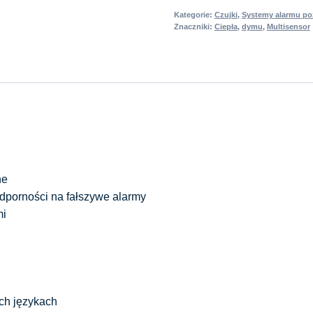
Kategorie:
Czujki
,
Systemy alarmu p
Znaczniki:
Ciepła
,
dymu
,
Multisensor
ne
odporności na fałszywe alarmy
mi
ch językach