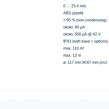
0 … 25.4 m/s
ABS plastik
< 95 % (non-condensing)
około. 90 µA
około. 500 µA @ 42 V
IP43 (with base + options)
max. 110 m²
max. 12 m
ø: 117 mm W:67 mm (incl.