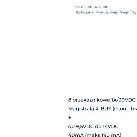
SKU:
SPCE452.100
Kategorie:
Moduły wejść/wyjść
,
Sy
8 przekaźnikowe 1A/30VDC
Magistrala X-BUS (in,out, b
+
do 9,5VDC do 14VDC
40mA (maks.190 mA)