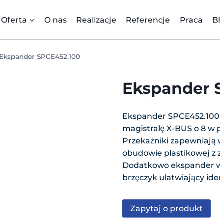
Oferta
O nas
Realizacje
Referencje
Praca
B
Ekspander SPCE452.100
Ekspander 
Ekspander SPCE452.100
magistralę X-BUS o 8 w 
Przekażniki zapewniają 
obudowie plastikowej z
Dodatkowo ekspander wy
brzęczyk ułatwiający ide
Zapytaj o produkt