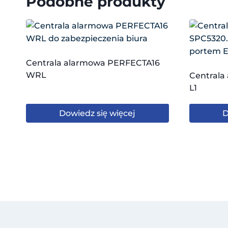
Podobne produkty
Centrala alarmowa PERFECTA16
WRL
Centrala
L1
Dowiedz się więcej
D