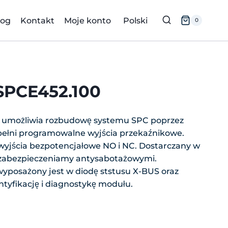
log
Kontakt
Moje konto
Polski
0
SPCE452.100
 umożliwia rozbudowę systemu SPC poprzez
pełni programowalne wyjścia przekaźnikowe.
wyjścia bezpotencjałowe NO i NC. Dostarczany w
 zabezpieczeniamy antysabotażowymi.
posażony jest w diodę ststusu X-BUS oraz
ntyfikację i diagnostykę modułu.