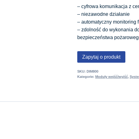
– cyfrowa komunikacja z ce
– niezawodne działanie
– automatyczny monitoring f
– zdolność do wykonania d
bezpieczeństwa pożaroweg
Zapytaj o produkt
SKU:
DIM800
Kategorie:
Moduły wejść/wyjść
,
Syst