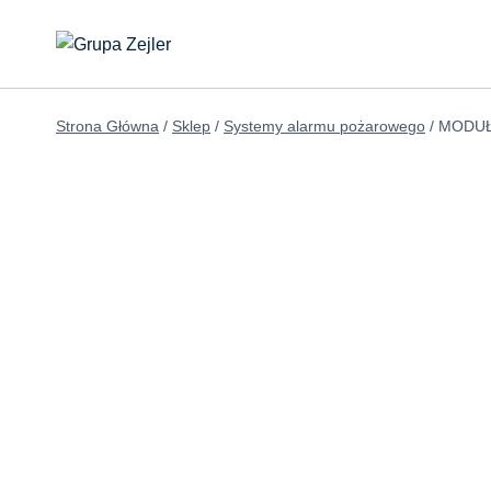
Przejdź
do
treści
Strona Główna
/
Sklep
/
Systemy alarmu pożarowego
/
MODUŁ 