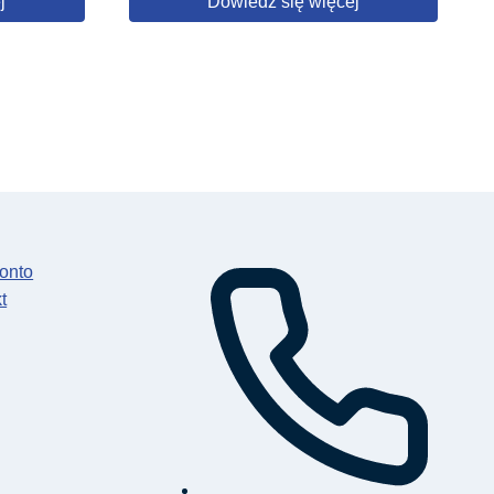
j
Dowiedz się więcej
onto
t