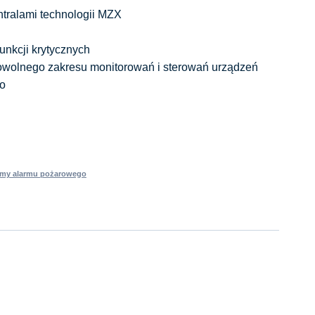
ntralami technologii MZX
unkcji krytycznych
owolnego zakresu monitorowań i sterowań urządzeń
o
emy alarmu pożarowego