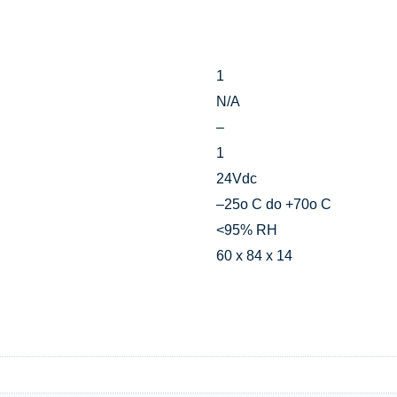
1
N/A
–
1
24Vdc
–25o C do +70o C
<95% RH
60 x 84 x 14