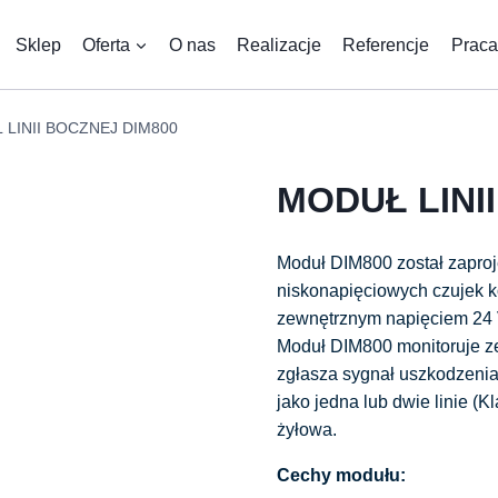
Sklep
Oferta
O nas
Realizacje
Referencje
Praca
LINII BOCZNEJ DIM800
MODUŁ LINI
Moduł DIM800 został zaproj
niskonapięciowych czujek k
zewnętrznym napięciem 24 V
Moduł DIM800 monitoruje ze
zgłasza sygnał uszkodzeni
jako jedna lub dwie linie (Kl
żyłowa.
Cechy modułu: