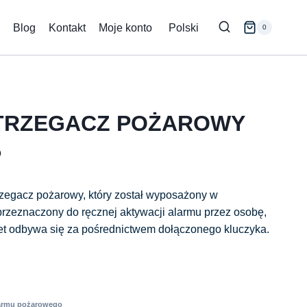
Blog
Kontakt
Moje konto
Polski
0
TRZEGACZ POŻAROWY
P
zegacz pożarowy, który został wyposażony w
przeznaczony do ręcznej aktywacji alarmu przez osobę,
et odbywa się za pośrednictwem dołączonego kluczyka.
armu pożarowego