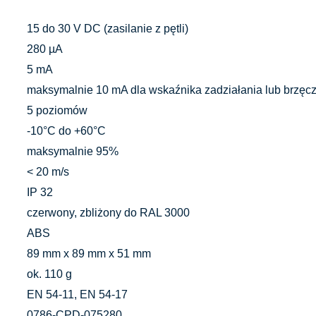
15 do 30 V DC (zasilanie z pętli)
280 µA
5 mA
maksymalnie 10 mA dla wskaźnika zadziałania lub brzęc
5 poziomów
-10°C do +60°C
maksymalnie 95%
< 20 m/s
IP 32
czerwony, zbliżony do RAL 3000
ABS
89 mm x 89 mm x 51 mm
ok. 110 g
EN 54-11, EN 54-17
0786-CPD-075280