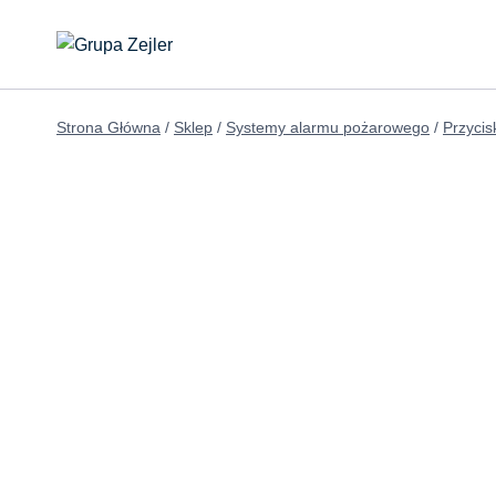
Przejdź
do
treści
Strona Główna
/
Sklep
/
Systemy alarmu pożarowego
/
Przycis