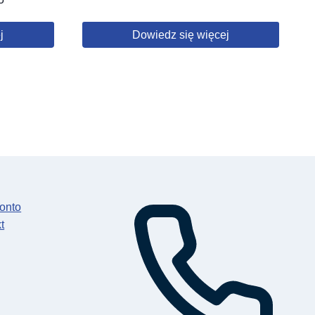
j
Dowiedz się więcej
onto
t