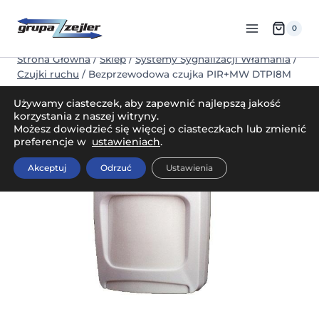
Przejdź
do
0
treści
Strona Główna
/
Sklep
/
Systemy Sygnalizacji Włamania
/
Czujki ruchu
/
Bezprzewodowa czujka PIR+MW DTPI8M
Używamy ciasteczek, aby zapewnić najlepszą jakość
korzystania z naszej witryny.
Możesz dowiedzieć się więcej o ciasteczkach lub zmienić
preferencje w
ustawieniach
.
Akceptuj
Odrzuć
Ustawienia