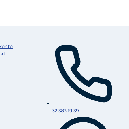
konto
akt
32 383 19 39