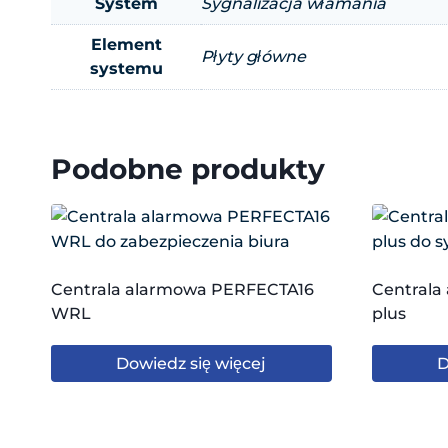
System
Sygnalizacja włamania
Element
Płyty główne
systemu
Podobne produkty
Centrala alarmowa PERFECTA16
Centrala
WRL
plus
Dowiedz się więcej
D