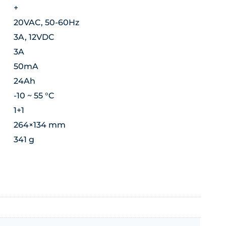
+
20VAC, 50-60Hz
3A, 12VDC
3A
50mA
24Ah
-10 ~ 55 °C
1+1
264×134 mm
341 g