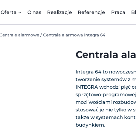
Oferta
O nas
Realizacje
Referencje
Praca
B
Centrale alarmowe
/
Centrala alarmowa Integra 64
Centrala al
Integra 64 to nowoczesn
tworzenie systemów z m
INTEGRA wchodzi pięć ce
sprzętowo-programowej, r
możliwościami rozbudow
stosować je nie tylko w 
także w systemach kontr
budynkiem.