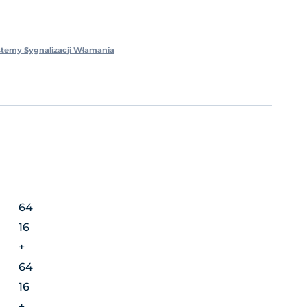
stemy Sygnalizacji Włamania
64
16
+
64
16
+