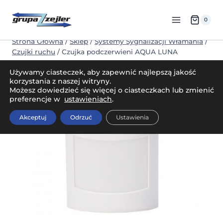
Przejdź
do
0
treści
Strona Główna
/
Sklep
/
Systemy Sygnalizacji Włamania
/
Czujki ruchu
/
Czujka podczerwieni AQUA LUNA
Używamy ciasteczek, aby zapewnić najlepszą jakość
korzystania z naszej witryny.
Możesz dowiedzieć się więcej o ciasteczkach lub zmienić
preferencje w
ustawieniach
.
Akceptuj
Odrzuć
Ustawienia