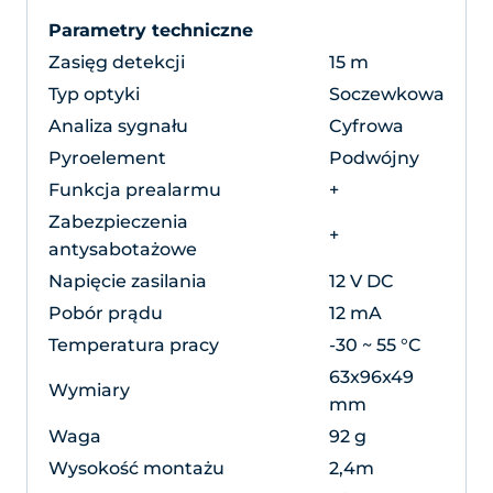
Parametry techniczne
Zasięg detekcji
15 m
Typ optyki
Soczewkowa
Analiza sygnału
Cyfrowa
Pyroelement
Podwójny
Funkcja prealarmu
+
Zabezpieczenia
+
antysabotażowe
Napięcie zasilania
12 V DC
Pobór prądu
12 mA
Temperatura pracy
-30 ~ 55 °C
63x96x49
Wymiary
mm
Waga
92 g
Wysokość montażu
2,4m