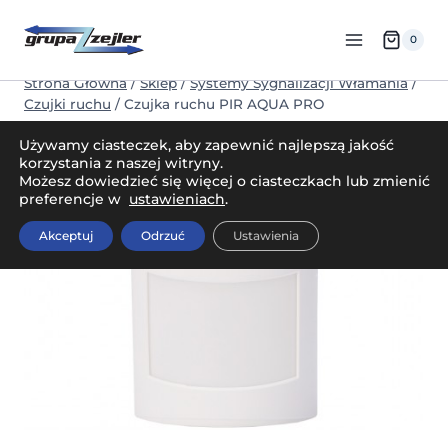
Przejdź
do
0
treści
Strona Główna
/
Sklep
/
Systemy Sygnalizacji Włamania
/
Czujki ruchu
/
Czujka ruchu PIR AQUA PRO
Używamy ciasteczek, aby zapewnić najlepszą jakość
korzystania z naszej witryny.
Możesz dowiedzieć się więcej o ciasteczkach lub zmienić
preferencje w
ustawieniach
.
Akceptuj
Odrzuć
Ustawienia