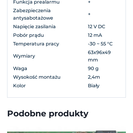
Funkcja prealarmu
+
Zabezpieczenia
+
antysabotażowe
Napięcie zasilania
12 V DC
Pobór prądu
12 mA
Temperatura pracy
-30 ~ 55 °C
63x96x49
Wymiary
mm
Waga
90 g
Wysokość montażu
2,4m
Kolor
Biały
Podobne produkty