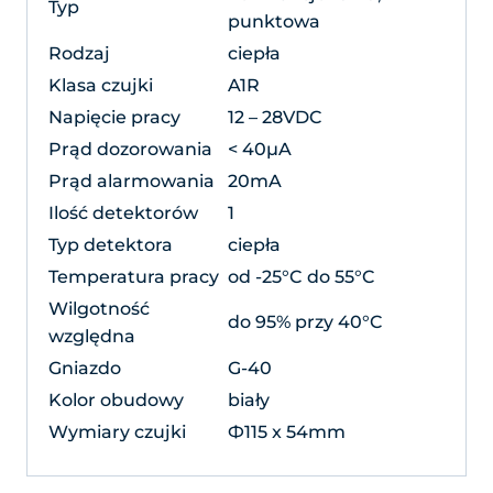
Typ
punktowa
Rodzaj
ciepła
Klasa czujki
A1R
Napięcie pracy
12 – 28VDC
Prąd dozorowania
< 40µA
Prąd alarmowania
20mA
Ilość detektorów
1
Typ detektora
ciepła
Temperatura pracy
od -25°C do 55°C
Wilgotność
do 95% przy 40°C
względna
Gniazdo
G-40
Kolor obudowy
biały
Wymiary czujki
Ф115 x 54mm