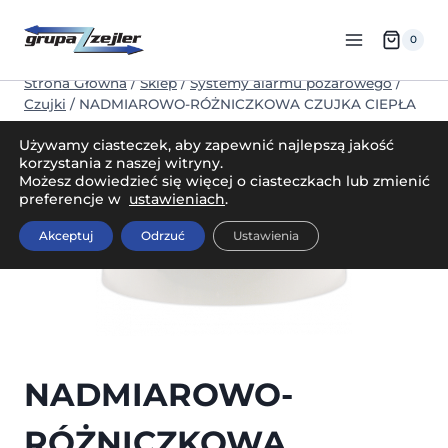
Przejdź
do
0
treści
Strona Główna
/
Sklep
/
Systemy alarmu pożarowego
/
Czujki
/
NADMIAROWO-RÓŻNICZKOWA CZUJKA CIEPŁA
TUP-40
Używamy ciasteczek, aby zapewnić najlepszą jakość
korzystania z naszej witryny.
Możesz dowiedzieć się więcej o ciasteczkach lub zmienić
preferencje w
ustawieniach
.
Akceptuj
Odrzuć
Ustawienia
NADMIAROWO-
RÓŻNICZKOWA