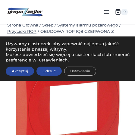
Przejdź
do
0
treści
Strona Główna
/
Sklep
/
Systemy alarmu pożarowego
/
Przyciski ROP
/
OBUDOWA ROP IQ8 CZERWONA Z
SZYBKĄ
Używamy ciasteczek, aby zapewnić najlepszą jakość
korzystania z naszej witryny.
Możesz dowiedzieć się więcej o ciasteczkach lub zmienić
preferencje w
ustawieniach
.
Akceptuj
Odrzuć
Ustawienia