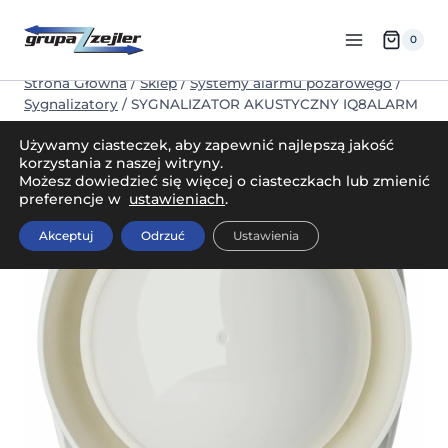
Przejdź
do
0
treści
Strona Główna
/
Sklep
/
Systemy alarmu pożarowego
/
Sygnalizatory
/
SYGNALIZATOR AKUSTYCZNY IQ8ALARM
PLUS
Używamy ciasteczek, aby zapewnić najlepszą jakość
korzystania z naszej witryny.
Możesz dowiedzieć się więcej o ciasteczkach lub zmienić
preferencje w
ustawieniach
.
Akceptuj
Odrzuć
Ustawienia