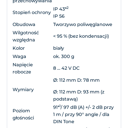
przechowywania
2
IP 43*
Stopień ochrony
IP 56
Obudowa
Tworzywo poliwęglanowe
Wilgotność
< 95 % (bez kondensacji)
względna
Kolor
biały
Waga
ok. 300 g
Napięcie
8 … 42 V DC
robocze
Ø: 112 mm D: 78 mm
Wymiary
Ø: 112 mm D: 93 mm (z
podstawą)
1
91*
/ 97 dB (A) +/- 2 dB przy
Poziom
1 m / przy 90° angle / dla
głośności
DIN Tone