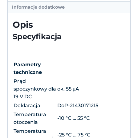
Informacje dodatkowe
Opis
Specyfikacja
Parametry
techniczne
Prąd
spoczynkowy dla
ok. 55 μA
19 V DC
Deklaracja
DoP-21430171215
Temperatura
-10 °C … 55 °C
otoczenia
Temperatura
-25 °C … 75 °C