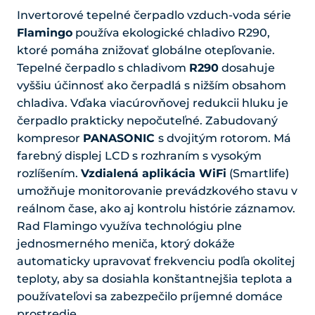
Invertorové tepelné čerpadlo vzduch-voda série
Flamingo
používa ekologické chladivo R290,
ktoré pomáha znižovať globálne otepľovanie.
Tepelné čerpadlo s chladivom
R290
dosahuje
vyššiu účinnosť ako čerpadlá s nižším obsahom
chladiva. Vďaka viacúrovňovej redukcii hluku je
čerpadlo prakticky nepočuteľné. Zabudovaný
kompresor
PANASONIC
s dvojitým rotorom. Má
farebný displej LCD s rozhraním s vysokým
rozlíšením.
Vzdialená aplikácia WiFi
(Smartlife)
umožňuje monitorovanie prevádzkového stavu v
reálnom čase, ako aj kontrolu histórie záznamov.
Rad Flamingo využíva technológiu plne
jednosmerného meniča, ktorý dokáže
automaticky upravovať frekvenciu podľa okolitej
teploty, aby sa dosiahla konštantnejšia teplota a
používateľovi sa zabezpečilo príjemné domáce
prostredie.