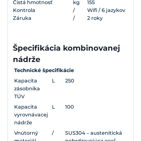
Čistá hmotnosť
kg
155
Kontrola
/
Wifi / 6 jazykov
Záruka
/
2 roky
Špecifikácia kombinovanej
nádrže
Technické špecifikácie
Kapacita
L
250
zásobníka
TÚV
Kapacita
L
100
vyrovnávacej
nádrže
Vnútorný
/
SUS304 – austenitická
materiál
nehrdzavejúca oceľ