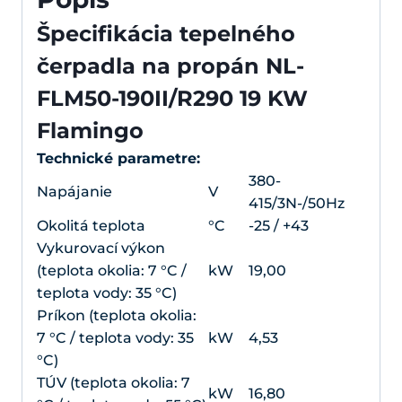
Špecifikácia tepelného
čerpadla na propán NL-
FLM50-190II/R290 19 KW
Flamingo
Technické parametre:
380-
Napájanie
V
415/3N-/50Hz
Okolitá teplota
°C
-25 / +43
Vykurovací výkon
(teplota okolia: 7 °C /
kW
19,00
teplota vody: 35 °C)
Príkon (teplota okolia:
7 °C / teplota vody: 35
kW
4,53
°C)
TÚV (teplota okolia: 7
kW
16,80