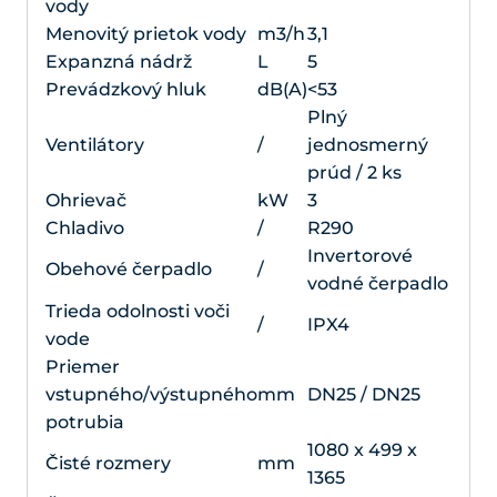
vody
Menovitý prietok vody
m3/h
3,1
Expanzná nádrž
L
5
Prevádzkový hluk
dB(A)
<53
Plný
Ventilátory
/
jednosmerný
prúd / 2 ks
Ohrievač
kW
3
Chladivo
/
R290
Invertorové
Obehové čerpadlo
/
vodné čerpadlo
Trieda odolnosti voči
/
IPX4
vode
Priemer
vstupného/výstupného
mm
DN25 / DN25
potrubia
1080 x 499 x
Čisté rozmery
mm
1365