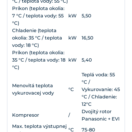
°C / teplota vody: 55 °C)
Príkon (teplota okolia:
7 °C / teplota vody: 55
kW
5,50
°C)
Chladenie (teplota
okolia: 35 °C / teplota
kW
16,50
vody: 18 °C)
Príkon (teplota okolia:
35 °C / teplota vody: 18
kW
5,40
°C)
Teplá voda: 55
°C /
Menovitá teplota
°C
Vykurovanie: 45
vykurovacej vody
°C / Chladenie:
12°C
Dvojitý rotor
Kompresor
/
Panasonic + EVI
Max. teplota výstupnej
°C
75-80