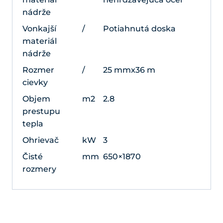
nádrže
Vonkajší
/
Potiahnutá doska
materiál
nádrže
Rozmer
/
25 mmx36 m
cievky
Objem
m2
2.8
prestupu
tepla
Ohrievač
kW
3
Čisté
mm
650×1870
rozmery