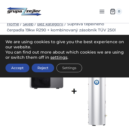
Skip
to
0
content
Home
/
Sklep
/
Bez kategorii
/
Súprava tepelného
čerpadla 19kw R290 + kombinovaný zásobník TÚV 250l
We are using cookies to give you the best experience on
our website.
You can find out more about which cookies we are using
or switch them off in
settings
.
Accept
Reject
Settings