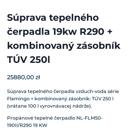
Súprava tepelného
čerpadla 19kw R290 +
kombinovaný zásobník
TÚV 250l
25880,00
zł
Súprava tepelného čerpadla vzduch-voda série
Flamingo + kombinovaný zásobník: TÚV 250 l
(vrátane 100 l vyrovnávacej nádrže).
Propánové tepelné čerpadlo NL-FLM50-
190II/R290 19 KW