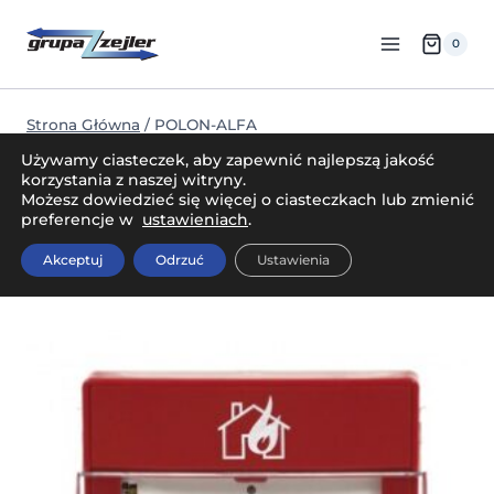
Przejdź
do
0
treści
Strona Główna
/
POLON-ALFA
Używamy ciasteczek, aby zapewnić najlepszą jakość
POLON-ALFA
korzystania z naszej witryny.
Możesz dowiedzieć się więcej o ciasteczkach lub zmienić
preferencje w
ustawieniach
.
Posortowane
Wyświetlanie wszystkich wyników: 13
Akceptuj
Odrzuć
Ustawienia
według
najnowszych