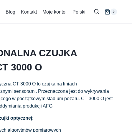
Blog
Kontakt
Moje konto
Polski
0
NALNA CZUJKA
T 3000 O
czna CT 3000 O to czujka na liniach
cznymi sensorami. Przeznaczona jest do wykrywania
ącego w początkowym stadium pożaru. CT 3000 O jest
oddymiania produkcji AFG.
ujki optycznej:
ych algorytmów pomiarowych