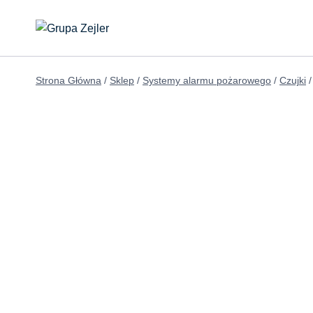
Przejdź
do
treści
Strona Główna
/
Sklep
/
Systemy alarmu pożarowego
/
Czujki
/