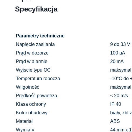
Specyfikacja
Parametry techniczne
Napięcie zasilania
9 do 33 V
Prąd w dozorze
100 µA
Prąd w alarmie
20 mA
Wyjście typu OC
maksymaln
Temperatura robocza
-10°C do 
Wilgotność
maksymal
Prędkość powietrza
< 20 m/s
Klasa ochrony
IP 40
Kolor obudowy
biały, zbl
Materiał
ABS
Wymiary
44 mm x 