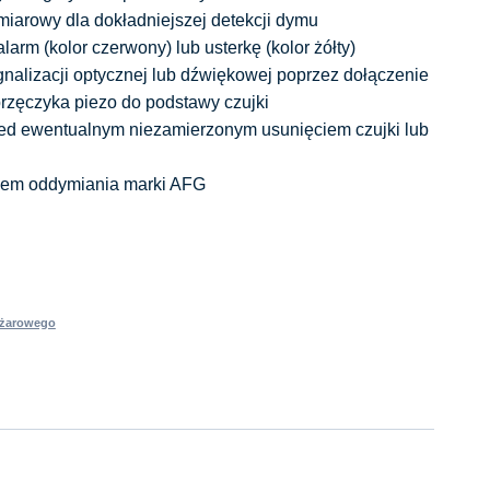
miarowy dla dokładniejszej detekcji dymu
arm (kolor czerwony) lub usterkę (kolor żółty)
nalizacji optycznej lub dźwiękowej poprzez dołączenie
brzęczyka piezo do podstawy czujki
zed ewentualnym niezamierzonym usunięciem czujki lub
mem oddymiania marki AFG
ożarowego