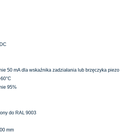
 DC
ie 50 mA dla wskaźnika zadziałania lub brzęczyka piezo
+60°C
nie 95%
iżony do RAL 9003
100 mm