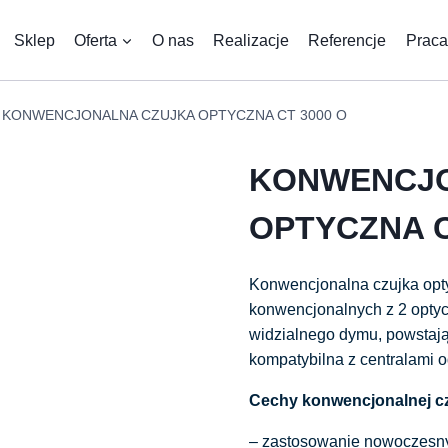
Sklep
Oferta
O nas
Realizacje
Referencje
Praca
KONWENCJONALNA CZUJKA OPTYCZNA CT 3000 O
KONWENCJO
OPTYCZNA C
Konwencjonalna czujka opty
konwencjonalnych z 2 opty
widzialnego dymu, powstaj
kompatybilna z centralami 
Cechy konwencjonalnej cz
– zastosowanie nowoczesn