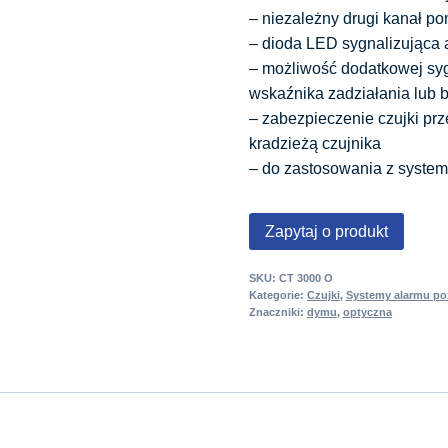
– niezależny drugi kanał po
– dioda LED sygnalizująca al
– możliwość dodatkowej syg
wskaźnika zadziałania lub 
– zabezpieczenie czujki pr
kradzieżą czujnika
– do zastosowania z syste
Zapytaj o produkt
SKU:
CT 3000 O
Kategorie:
Czujki
,
Systemy alarmu p
Znaczniki:
dymu
,
optyczna